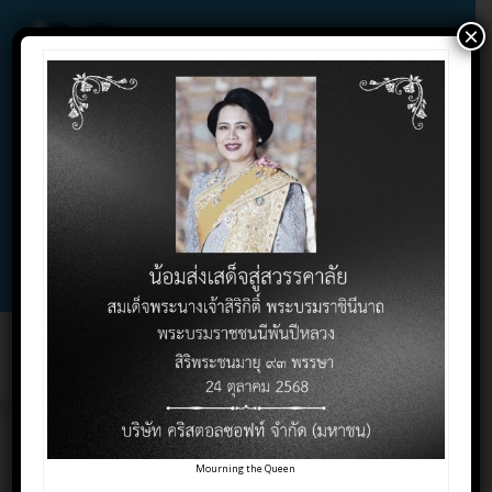
×
02-732-1900 , 02-732-1800 , 086-325-9004
Contact Click
Support Click
Toggl
naviga
Architecture ของ
Mourning the Queen