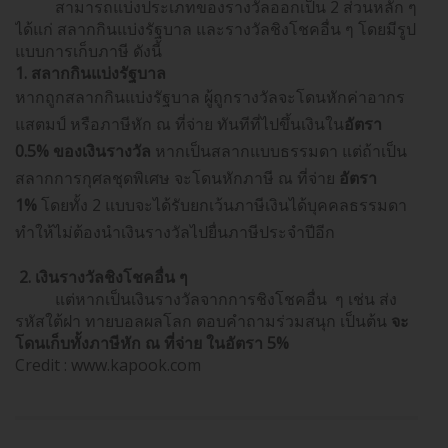
สามารถแบ่งประเภทของรางวัลออกเป็น 2 ส่วนหลัก ๆ
ได้แก่ สลากกินแบ่งรัฐบาล และรางวัลชิงโชคอื่น ๆ โดยมีรูป
แบบการเก็บภาษี ดังนี้
1. สลากกินแบ่งรัฐบาล
หากถูกสลากกินแบ่งรัฐบาล ผู้ถูกรางวัลจะโดนหักค่าอากร
แสตมป์ หรือภาษีหัก ณ ที่จ่าย ทันทีที่ไปขึ้นเงินใน
อัตรา
0.5% ของเงินรางวัล
หากเป็นสลากแบบธรรมดา แต่ถ้าเป็น
สลากการกุศลชุดพิเศษ จะโดนหักภาษี ณ ที่จ่าย
อัตรา
1%
โดยทั้ง 2 แบบจะได้รับยกเว้นภาษีเงินได้บุคคลธรรมดา
ทำให้ไม่ต้องนำเงินรางวัลไปยื่นภาษีประจำปีอีก
2. เงินรางวัลชิงโชคอื่น ๆ
แต่หากเป็นเงินรางวัลจากการชิงโชคอื่น ๆ เช่น ส่ง
รหัสใต้ฝา ทายบอลผลโลก ตอบคำถามร่วมสนุก เป็นต้น
จะ
โดนเก็บทั้งภาษีหัก ณ ที่จ่าย ในอัตรา 5%
Credit : www.kapook.com