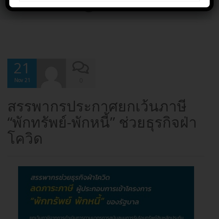
admin_csg
21
0
Nov 21
สรรพากรประกาศยกเว้นภาษี
“พักทรัพย์-พักหนี้” ช่วยธุรกิจฝ่า
โควิด