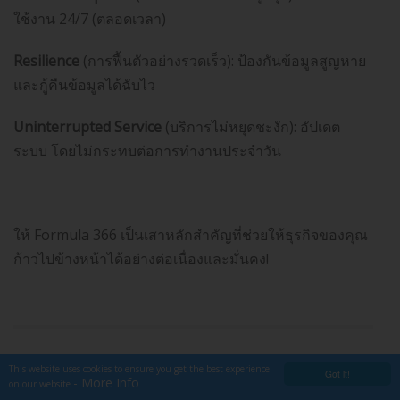
ใช้งาน 24/7 (ตลอดเวลา)
Resilience
(การฟื้นตัวอย่างรวดเร็ว): ป้องกันข้อมูลสูญหาย
และกู้คืนข้อมูลได้ฉับไว
Uninterrupted Service
(บริการไม่หยุดชะงัก): อัปเดต
ระบบ โดยไม่กระทบต่อการทำงานประจำวัน
ให้ Formula 366 เป็นเสาหลักสำคัญที่ช่วยให้ธุรกิจของคุณ
ก้าวไปข้างหน้าได้อย่างต่อเนื่องและมั่นคง!
This website uses cookies to ensure you get the best experience
Got it!
- More Info
on our website