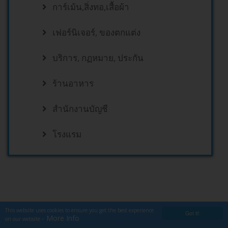
การ์เม้น,สิ่งทอ,เสื้อผ้า
เฟอร์นิเจอร์, ของตกแต่ง
บริการ, กฏหมาย, ประกัน
ร้านอาหาร
สำนักงานบัญชี
โรงแรม
This website uses cookies to ensure you get the best experience
Got it!
- More Info
on our website