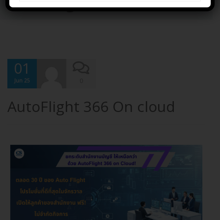
Uncategorized
01
0
Jun 25
AutoFlight 366 On cloud