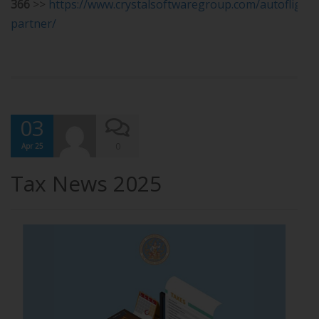
366
>>
https://www.crystalsoftwaregroup.com/autoflight
partner/
03
0
Apr 25
Tax News 2025