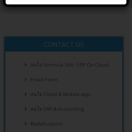
Home
CONTACT US
CONTACT US
สนใจ Formula 366 : ERP On Cloud
Email Form
สนใจ Cloud & Mobile app
สนใจ ERP & Accounting
ติดต่อSupport