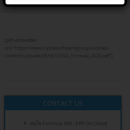
Home
CONTACT US
แบบฟอร์ม ISQ
[pdf-embedder
url=”https://www.crystalsoftwaregroup.com/wp-
content/uploads/2016/12/ISQ_Formula_2020.pdf”]
CONTACT US
สนใจ Formula 366 : ERP On Cloud