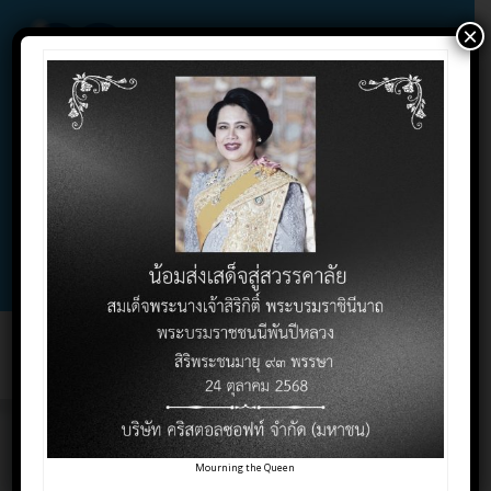
×
02-732-1900 , 02-732-1800 , 086-325-9004
Contact Click
Support Click
Toggl
naviga
แบบฟอร์ม ISQ
Mourning the Queen