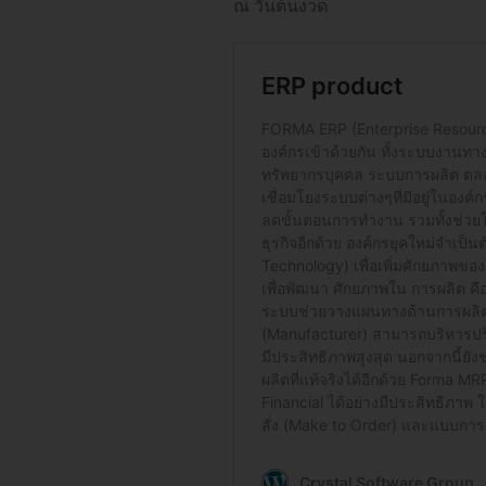
ณ วันต้นงวด