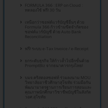
FORMU LA 366 : ERP on Cloud :
ทดลองใช้ ฟรี! 30 วัน
เหนือกว่าซอฟต์แวร์บัญชีอื่นๆ ด้วย
Formula 366 ก้าวข้ามขีดจำกัดของ
ซอฟต์แวร์บัญชี ด้วย Auto Bank
Reconciliation
ฟรี! ระบบ e-Tax Invoice / e-Receipt
ยกระดับธุรกิจ ให้ก้าวล้ำไปอีกขั้นด้วย
PromptBiz จากธนาคารกรุงไทย!
บมจ.คริสตอลซอฟท์ ร่วมลงนาม MOU
วิทยาลัยอาชีวศึกษาสุโขทัย ร่วมมือกัน
พัฒนามาตรฐานการเรียนการสอนและ
คุณภาพนักศึกษาวิชาชีพบัญชีในสังกัด
วอศ.สุโขทัย