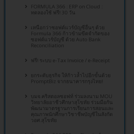
FORMU LA 366 : ERP on Cloud :
ทดลองใช้ ฟรี! 30 วัน
เหนือกว่าซอฟต์แวร์บัญชีอื่นๆ ด้วย
Formula 366 ก้าวข้ามขีดจำกัดของ
ซอฟต์แวร์บัญชี ด้วย Auto Bank
Reconciliation
ฟรี! ระบบ e-Tax Invoice / e-Receipt
ยกระดับธุรกิจ ให้ก้าวล้ำไปอีกขั้นด้วย
PromptBiz จากธนาคารกรุงไทย!
บมจ.คริสตอลซอฟท์ ร่วมลงนาม MOU
วิทยาลัยอาชีวศึกษาสุโขทัย ร่วมมือกัน
พัฒนามาตรฐานการเรียนการสอนและ
คุณภาพนักศึกษาวิชาชีพบัญชีในสังกัด
วอศ.สุโขทัย