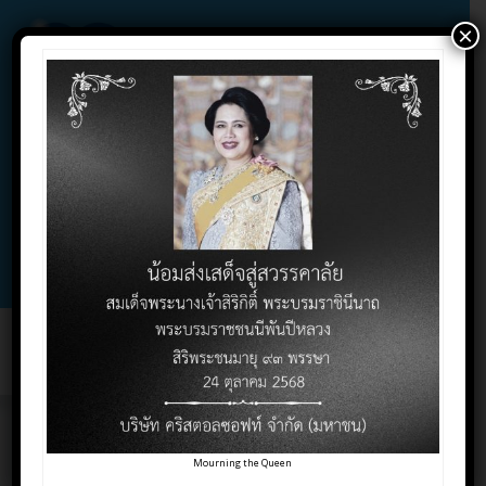
×
02-732-1900 , 02-732-1800 , 086-325-9004
Contact Click
Support Click
Toggl
naviga
คู่มือ
Mourning the Queen