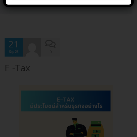
Home
E -Tax
21
0
Sep 23
E -Tax