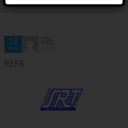
Home
REF6
13
-
Nov 18
REF6