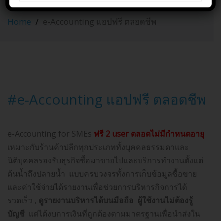
ตลอดชีพ
Home
e-Accounting แอปฟรี ตลอดชีพ
#e-Accounting แอปฟรี ตลอดชีพ
e-Accounting for SMEs
ฟรี 2 user ตลอดไม่มีกำหนดอายุ
เหมาะกับร้านค้าปลีกทุกประเภททั้งบุคคลธรรมดาและ
นิติบุคคลรองรับธุรกิจซื้อมาขายไปและบริการทำงานตั้งแต่
ต้นน้ำถึงปลายน้ำ แบบครบวงจรทั้งการเก็บข้อมูลซื้อขาย
และค่าใช้จ่ายได้รายงานเพื่อช่วยการบริหารกิจการได้
รวดเร็ว ,
ดูรายงานบริหารได้บนมือถือ ผู้ใช้งานไม่ต้องรู้
บัญชี
แต่ได้งบการเงินที่ถูกต้องตามมาตรฐานเพื่อนำส่งใน