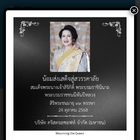
×
02-732-1900 , 02-732-1800 , 086-325-9004
Contact Click
Support Click
Toggl
naviga
e-Accounting แอปฟรี
Mourning the Queen