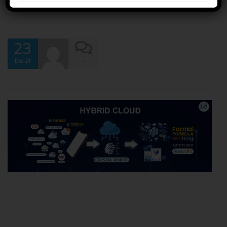
23
-
Dec 21