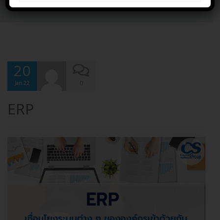
Home
ERP
20
0
Jan 22
ERP