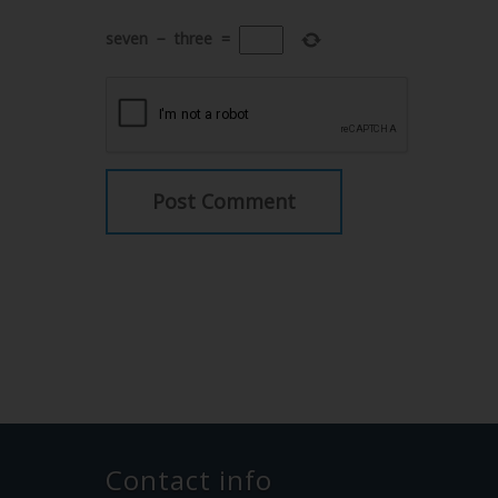
seven
−
three
=
Contact info