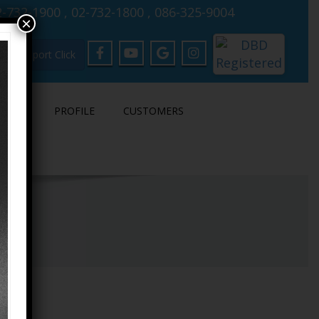
-732-1900 , 02-732-1800 , 086-325-9004
×
Support Click
LOAD
PROFILE
CUSTOMERS