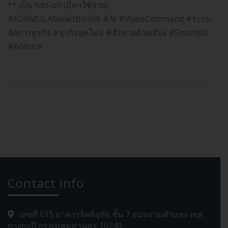
** เป็น Add-on (มีค่าใช้จ่าย)
#FORMULASmartBiz366 #AI #VoiceCommand #ระบบ
จัดการธุรกิจ #ธุรกิจยุคใหม่ #สั่งขายด้วยเสียง #SmartBiz
#AIVoice
Contact info
เลขที่ 615 อาคารจิตต์อุทัย ชั้น 7 ถนนรามคำแหง เขต
บางกะปิ กรุงเทพมหานคร 10240