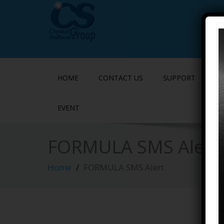
HOME
CONTACT US
SUPPORT
P
EVENT
FORMULA SMS Alert
Home
FORMULA SMS Alert