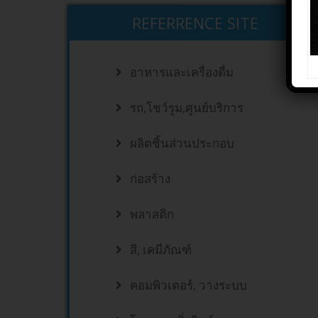
REFERRENCE SITE
อาหารและเครื่องดื่ม
รถ,โชว์รูม,ศูนย์บริการ
ผลิตชิ้นส่วนประกอบ
ก่อสร้าง
พลาสติก
สี, เคมีภัณฑ์
คอมพิวเตอร์, วางระบบ