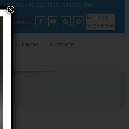
-732-1900 , 02-732-1800 , 086-325-9004
×
Support Click
LOAD
PROFILE
CUSTOMERS