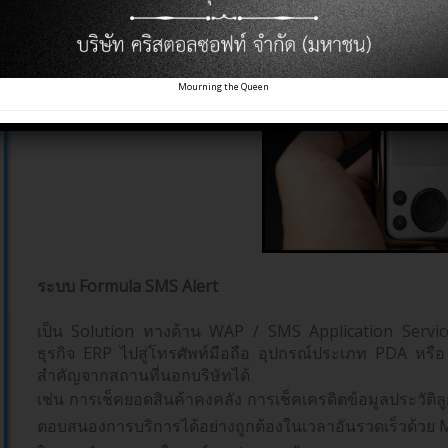
Mourning the Queen
ระบบ Formula SMS Alert
เป็น Solution ทางด้าน WAP / SMS Application Service 
ธุรกิจ ERP ไปสู่โทรศัพท์มือถือ อุปกรณ์ประเภท PDA หรื
สำคัญจากสถานที่นอกบริษัทได้
เช่น การเช็คยอดสินค้าคงคลัง การเช็คเครดิตข้อมูลประวัติล
ตอบสนองการบริการได้อย่างถูกต้องในเวลาอันรวดเร็วด้วย M