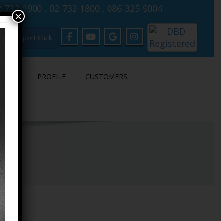
-732-1900 , 02-732-1800 , 086-325-9004
×
Support Click
LOAD
PROFILE
CUSTOMERS