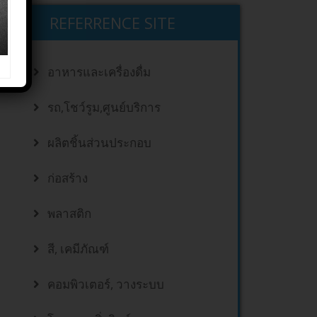
REFERRENCE SITE
อาหารและเครื่องดื่ม
รถ,โชว์รูม,ศูนย์บริการ
ผลิตชิ้นส่วนประกอบ
ก่อสร้าง
พลาสติก
สี, เคมีภัณฑ์
คอมพิวเตอร์, วางระบบ