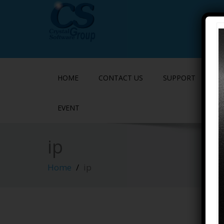
HOME
CONTACT US
SUPPORT
P
EVENT
ip
Home
ip