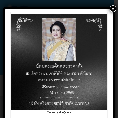
×
02-732-1900 , 02-732-1800 , 086-325-9004
Contact Click
Support Click
Toggl
naviga
Client/Server กับ LAN
Mourning the Queen