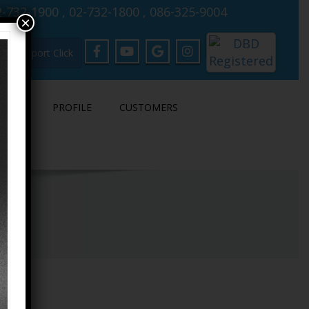
-732-1900 , 02-732-1800 , 086-325-9004
×
Support Click
LOAD
PROFILE
CUSTOMERS