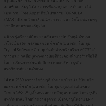
ครูและบุคลากรอาชีวศึกษาที่สอนในสาขาวิชาชีพ
คอมพิวเตอร์ธรุกิจโครงการพัฒนาบุคลากรด้านการใช้
โปรแกรม Free Apps“ ด้วยโปรแกรม FORMULA
SMARTBIZ ณ วิทยาลัยพณิชยการบางนา จัดโดยชมรมครู
วิชาชีพคอมพิวเตอร์ธุรกิจ
อ.นิภา รุ่งเรืองวุฒิไกร ร่วมกับ อาจารย์ขวัญฤดี อำนวย
เวโรจน์ บริษัท คริสตอลซอฟท์ จำกัด (มหาชน) ในกลุ่ม
Crystal Software Group จัดทำตำราเรียนวิชา ACC3240
“การประมวลข้อมูลทางการบัญชีด้วยคอมพิวเตอร์” เพื่อใช้
ในการเรียนการสอน นักศึกษา คณะบริหารธุรกิจ
มหาวิทยาลัยรามคำแหง
14 ต.ค.2559
อาจารย์ขวัญฤดี อำนวยเวโรจน์ บริษัท คริส
ตอลซอฟท์ จำกัด (มหาชน) ในกลุ่ม Crystal Software
Group ได้รับเชิญเป็นกรรมการหลักสูตร คณะบริหารธุรกิจ
มหาวิทยาลัย โดยนำความรู้ความเชี่ยวชาญในงาน ERP
software มาจัดหลักสูตรเพื่อพัฒนานักศึกษาให้มีความรู้