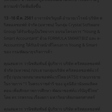
ความเข้าใจเพิ่มยิ่งขึ้น
13 -16 มี.ค. 2561
อาจารย์ขวัญฤดี อำนวยเวโรจน์ บริษัท ค
ริสตอลซอฟท์ จำกัด (มหาชน) ในกลุ่ม Crystal Software
Group ได้รับเชิญเป็นวิทยากร อบรมโครงการ “Young &
Smart Accountant” ด้วย FORMULA SMARTBIZ และ e-
Accounting ให้กับเจ้าหน้าที่โครงการ Young & Smart
ของ กรมพัฒนาธุรกิจการค้า
คุณสมควร วานิชสัมพันธ์ ผู้บริหาร บริษัท คริสตอลซอฟท์
จำกัด (มหาชน) /ประธานกลุ่มบริษัท คริสตอลซอฟท์แวร์
กรุ๊ป /อุปนายกสมาคมซอฟท์แวร์ไทย (ATSI) ร่วมบรรยาย
ในรายการ “1 ในพระราชดำริ ของ มูลนิธิอานันทมหิดล
ตอน เพิ่มศักยภาพการศึกษา พัฒนาซอฟท์แวร์บัญชีไทย”
โดย ดร.วรพรรณ เรืองผกา มหาวิทยาลัยเกษตรศาสตร์
คุณสมควร วานิชสัมพันธ์ ผู้บริหาร บริษัท คริสตอลซอฟท์