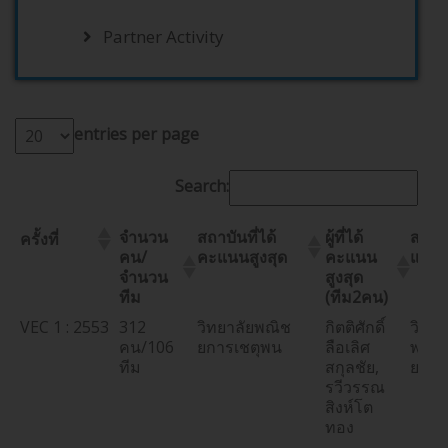
Partner Activity
entries per page
Search:
จำนวน
สถาบันที่ได้
ผู้ที่ได้
สถานท
ครั้งที่
คน/
คะแนนสูงสุด
คะแนน
แข่งข
จำนวน
สูงสุด
ทีม
(ทีม2คน)
VEC 1 : 2553
312
วิทยาลัยพณิช
กิตติศักดิ์
วิทยา
คน/106
ยการเชตุพน
ลือเลิศ
พณิช
ทีม
สกุลชัย,
ยการ
รวีวรรณ
สิงห์โต
ทอง