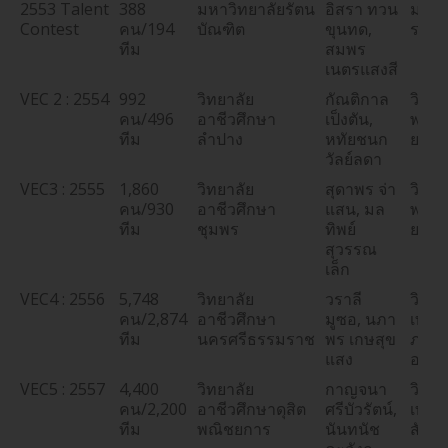
2553 Talent
388
มหาวิทยาลัยรัตน
อิสรา ทวน
มหาว
Contest
คน/194
บัณฑิต
ขุนทด,
ราม
ทีม
สมพร
เนตรแสงสี
VEC 2 : 2554
992
วิทยาลัย
กัณติกาล
วิทยา
คน/496
อาชีวศึกษา
เป็งตัน,
พณิช
ทีม
ลำปาง
หทัยชนก
ยการ
วัลย์ลดา
VEC3 : 2555
1,860
วิทยาลัย
สุดาพร จ่า
วิทยา
คน/930
อาชีวศึกษา
แสน, มล
พณิช
ทีม
ชุมพร
ทิพย์
ยการ
สุวรรณ
เล็ก
VEC4 : 2556
5,748
วิทยาลัย
วราลี
วิทยา
คน/2,874
อาชีวศึกษา
มูซอ, นภา
เทคโ
ทีม
นครศรีธรรมราช
พร เกษสุข
ภาคต
แสง
ออก (
VEC5 : 2557
4,400
วิทยาลัย
กาญจนา
วิทยา
คน/2,200
อาชีวศึกษาดุสิต
ศรีบัวรัตน์,
เทคน
ทีม
พณิชยการ
นันทนัช
สัตหี