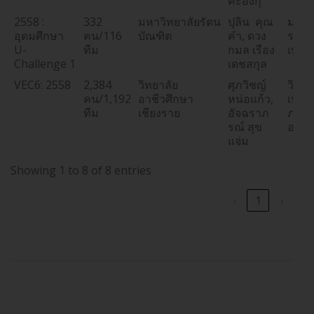
คะอังกุ
2558 :
332
มหาวิทยาลัยรัตน
ปุลิน คุณ
มหาว
อุดมศึกษา
คน/116
บัณฑิต
คำ, ดวง
ราชภ
U-
ทีม
กมล เรือง
เพชรบ
Challenge 1
เดชสกุล
VEC6: 2558
2,384
วิทยาลัย
ศุภวิชญ์
วิทยา
คน/1,192
อาชีวศึกษา
หน่อแก้ว,
เทคโ
ทีม
เชียงราย
อัจฉราภ
ภาคต
รณ์ สุข
ออก(
แจ่ม
Showing 1 to 8 of 8 entries
‹
1
›