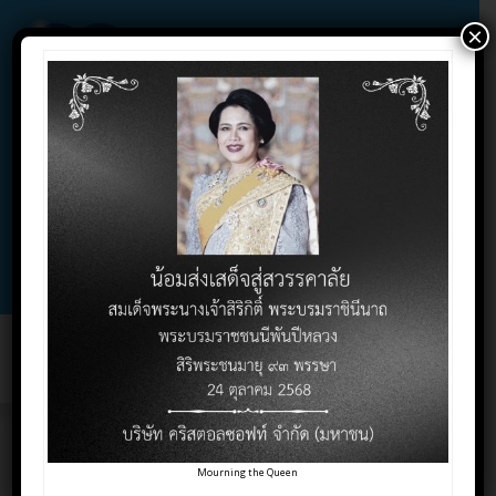
×
02-732-1900 , 02-732-1800 , 086-325-9004
Contact Click
Support Click
Toggl
naviga
อัตราภาษีหลักเกณฑ์ใหม่
Mourning the Queen