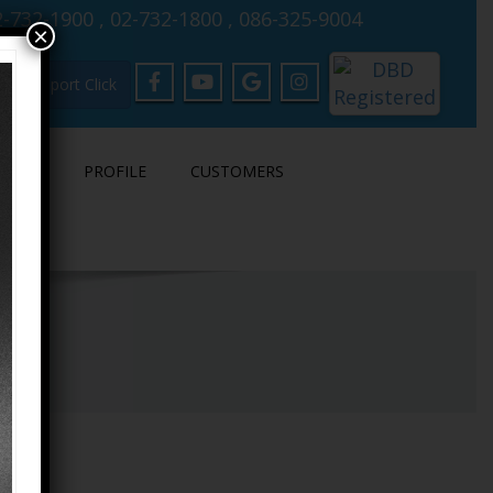
-732-1900 , 02-732-1800 , 086-325-9004
×
Support Click
LOAD
PROFILE
CUSTOMERS