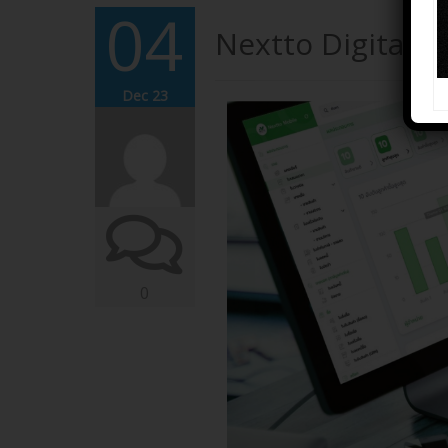
04
Nextto Digital B
Dec 23
0