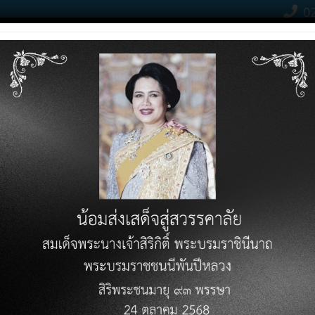
02
Contact Click
RODUCTS
PRICE LIST
KNOWLEDGE VARIETY
DOWN
ess Solutions