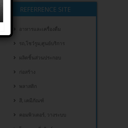
REFERRENCE SITE
อาหารและเครื่องดื่ม
รถ,โชว์รูม,ศูนย์บริการ
ผลิตชิ้นส่วนประกอบ
ก่อสร้าง
พลาสติก
สี, เคมีภัณฑ์
คอมพิวเตอร์, วางระบบ