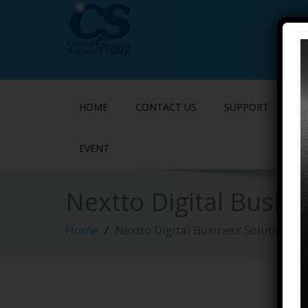
HOME
CONTACT US
SUPPORT
P
EVENT
Nextto Digital Busin
Home
Nextto Digital Business Solutions