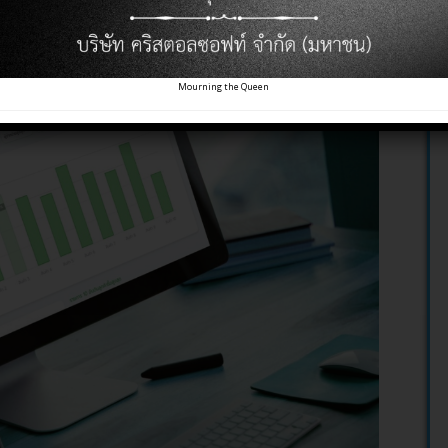
usiness Solutions
Mourning the Queen