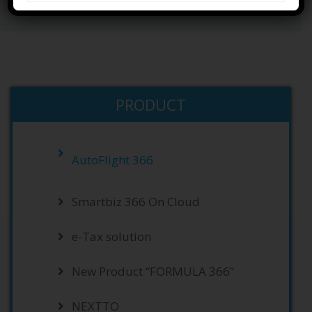
Home
PRODUCTS
AutoFlight 366
PRODUCT
AutoFlight 366
Smartbiz 366 On Cloud
e-Tax solution
New Product “FORMULA 366”
NEXTTO