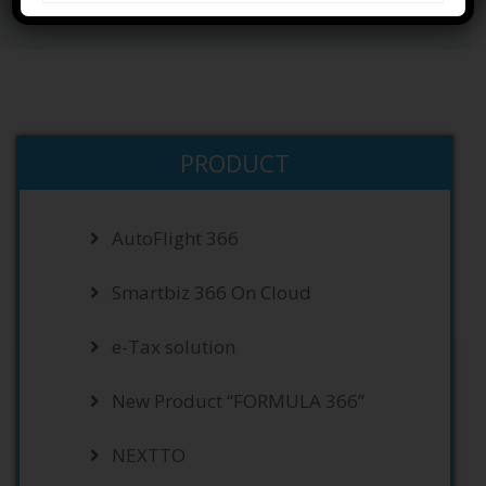
Home
PRODUCTS
e-Accounting
PRODUCT
AutoFlight 366
Smartbiz 366 On Cloud
e-Tax solution
New Product “FORMULA 366”
NEXTTO