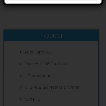
Home
PRODUCTS
MRP & Job Cost
PRODUCT
AutoFlight 366
Smartbiz 366 On Cloud
e-Tax solution
New Product “FORMULA 366”
NEXTTO