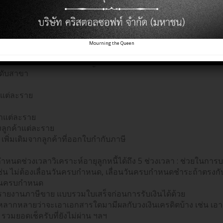
ค้า (Customer Supplier Manageme
Mourning the Queen
เจ้าหนี้สำหรับคู่ค้าแต่ละราย
แบบอัตโนมัติถึงระดับการลงบัญชีแยกประเภท
ะดับสาขา
าแต่ละราย
้าแต่ละราย
งลูกค้าแต่ละราย
เพิ่มเติมจากลูกค้าที่ออกใบกำกับภาษี
นดช่วงเวลาวิเคราะห์อายุลูกหนี้ได้ถึง 5 ช่วงเวลา : ช่วยในการ
น ไม่ต้องเลื่อนวันครบกำหนด, เลื่อนวันครบกำหนดชำระถ้าตรงกับ
ึงวันครบกำหนด
รายงานภาษีขาย แบบรวมใบเสร็จก่อนการรับเงินได้ด้วย
้หลากหลายว่าจะเอาเอกสารใดมามีผลกับวงเงินเครดิตบ้าง เช่น 
รวมยอดเช็ครับที่ยังไม่ผ่าน ฯลฯ