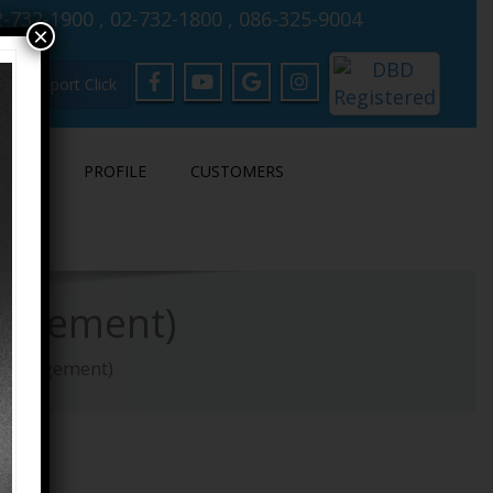
-732-1900 , 02-732-1800 , 086-325-9004
×
Support Click
LOAD
PROFILE
CUSTOMERS
anagement)
r Management)