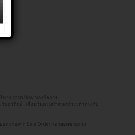
nt)
บริหาร cash flow ของกิจการ
วันอาทิตย์ , เลื่อนวันครบกำหนดชำระถ้าตรงกับ
เอายอดขายจาก Sale Order, เอายอดขายจาก