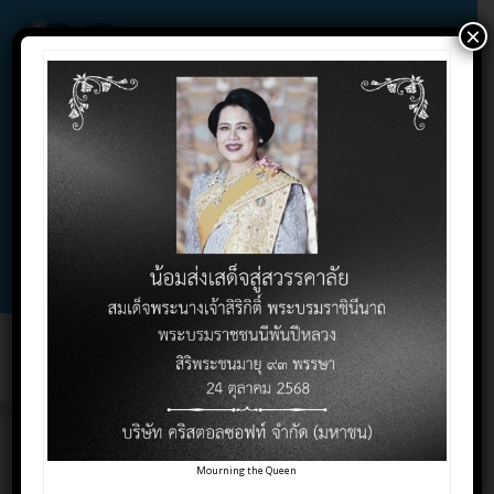
×
02-732-1900 , 02-732-1800 , 086-325-9004
Contact Click
Support Click
Toggl
naviga
จุดขายหน้าร้าน (Point of
Mourning the Queen