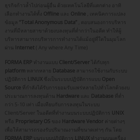
ธุรกิจก้าวล้ำไปก่อนผู้อื่น ด้วยเทคโนโลยีที่แตกต่าง อาทิ
เลือกทำงานได้ทั้ง
Offline
และ
Online
, เทคนิคการแปลง
ข้อมูล
“Total Anonymous Data”
, ตอบสนองการบริหาร
งานที่มีหลายสาขาด้วยงบลงทุนที่ต่ำกว่าในอดีต ทำให้ผู้
บริหารสามารถบริหารการทำงานได้แม้อยู่ที่ใดในมุมโลก
ผ่าน
Internet
( Any where Any Time)
FORMA ERP
ทำงานแบบ
Client/Server
ได้กับทุก
platform
หลากหลาย
Database
สามารถใช้งานกับระบบ
ปฏิบัติการ
LINUX
ซึ่งเป็นระบบปฏิบัติการแบบ
Open
Source
ที่กำลังได้รับการยอมรับแพร่หลายไปทั่วโลกด้วยงบ
ประมาณการลงทุนด้าน
Hardware
และ
Database
ที่ต่ำ
กว่า 5-10 เท่า เมื่อเทียบกับการลงทุนในระบบ
Client/Server ในอดีตที่ทำงานบนระบบปฏิบัติการ
UNIX
หรือ
Proprietary OS
ของ
Hardware Vendor
ค่ายต่างๆ
เพื่อให้สามารถรองรับปริมาณงานที่ขนาดเท่าๆ กัน โดย
FORMA ERP
บนระบบปฏิบัติการ
LINUX
ทำงานบนเครื่อง