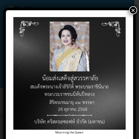
×
02-732-1900 , 02-732-1800 , 086-325-9004
Contact Click
Support Click
Toggl
naviga
บมจ. คริสตอลซอฟท์
Mourning the Queen