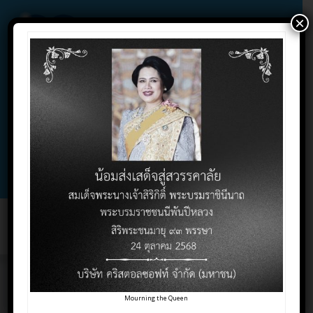
×
02-732-1900 , 02-732-1800 , 086-325-9004
Contact Click
Support Click
Toggl
naviga
ก่อสร้าง
Mourning the Queen