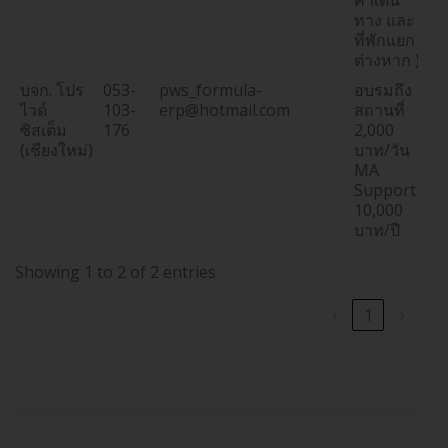
ค่าเดิน
ทาง และ
ที่พักแยก
ต่างหาก )
บจก. โปร
053-
pws_formula-
อบรมถึง
ไวด์
103-
erp@hotmail.com
สถานที่
ซิสเต็ม
176
2,000
(เชียงใหม่)
บาท/วัน
MA
Support
10,000
บาท/ปี
Showing 1 to 2 of 2 entries
‹
1
›