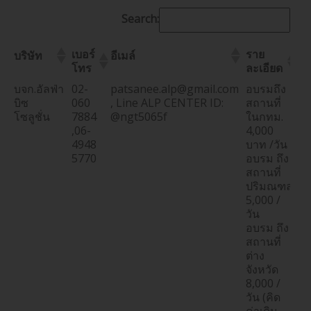
Search:
เบอร์
ราย
บริษัท
อีเมล์
โทร
ละเอียด
บจก.อัลฟ่า
02-
patsanee.alp@gmail.com
อบรมถึง
บิซ
060
, Line ALP CENTER ID:
สถานที่
โซลูชั่น
7884
@ngt5065f
ในกทม.
,06-
4,000
4948
บาท /วัน
5770
อบรม ถึง
สถานที่
ปริมณฑล
5,000 /
วัน
อบรม ถึง
สถานที่
ต่าง
จังหวัด
8,000 /
วัน (คิด