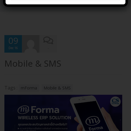
SMS
09
-
Dec 16
Mobile & SMS
Tags :
mForma
Mobile & SMS