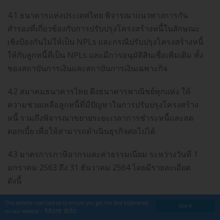
4.1 ธนาคารแห่งประเทศไทย พิจารณาแนวทางการกัน
สำรองที่เกี่ยวข้องกับการปรับปรุงโครงสร้างหนี้ในลักษณะ
เชิงป้องกันไม่ให้เป็น NPLs และกรณีปรับปรุงโครงสร้างหนี้
ให้กับลูกหนี้ที่เป็น NPLs และมีการอนุมัติสินเชื่อเพิ่มเติม ทั้ง
ของสถาบันการเงินและสถาบันการเงินเฉพาะกิจ
4.2 สมาคมธนาคารไทย ดึงธนาคารพาณิชย์ทุกแห่ง ให้
ความช่วยเหลือลูกหนี้ที่มีปัญหาในการปรับปรุงโครงสร้าง
หนี้ รวมถึงพิจารณาขยายระยะเวลาการชำระหนี้และลด
ดอกเบี้ย เพื่อให้สามารถดำเนินธุรกิจต่อไปได้
4.3 มาตรการภาษีอากรและค่าธรรมเนียม ระหว่างวันที่ 1
มกราคม 2563 ถึง 31 ธันวาคม 2564 โดยมีรายละเอียด
ดังนี้
1) ยกเว้นภาษีเงินได้ให้แก่ลูกหนี้ สำหรับเงินได้ที่ได้รับจาก
This website uses cookies to ensure you get the best experience
Got it!
- More Info
on our website
การปลดหนี้ของเจ้าหนี้ ได้แก่ ธุรกิจบัตรเครดิต ธุรกิจสินเชื่อ