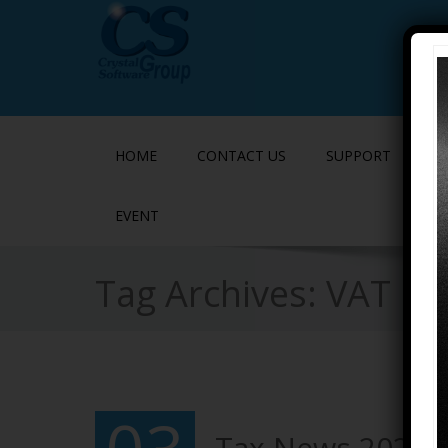
HOME
CONTACT US
SUPPORT
P
EVENT
Tag Archives:
VAT
Tax News 2025