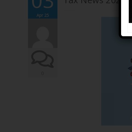
03
Apr 25
0