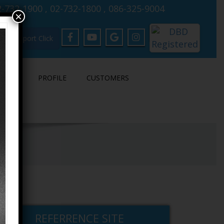
-732-1900 , 02-732-1800 , 086-325-9004
×
Support Click
LOAD
PROFILE
CUSTOMERS
REFERRENCE SITE