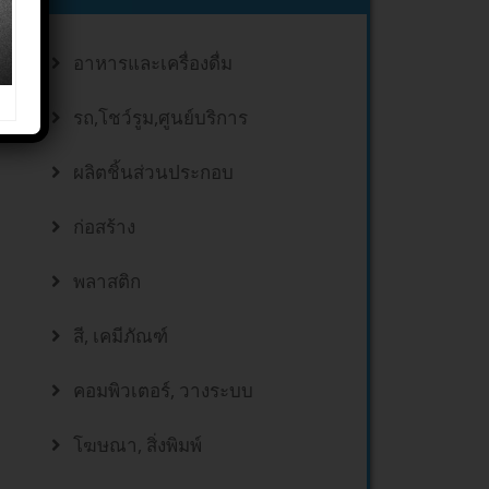
อาหารและเครื่องดื่ม
รถ,โชว์รูม,ศูนย์บริการ
ผลิตชิ้นส่วนประกอบ
ก่อสร้าง
พลาสติก
สี, เคมีภัณฑ์
คอมพิวเตอร์, วางระบบ
โฆษณา, สิ่งพิมพ์