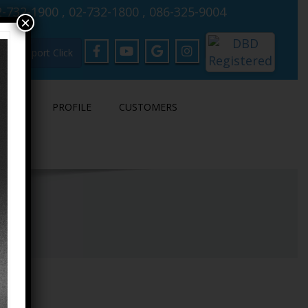
-732-1900 , 02-732-1800 , 086-325-9004
×
Support Click
LOAD
PROFILE
CUSTOMERS