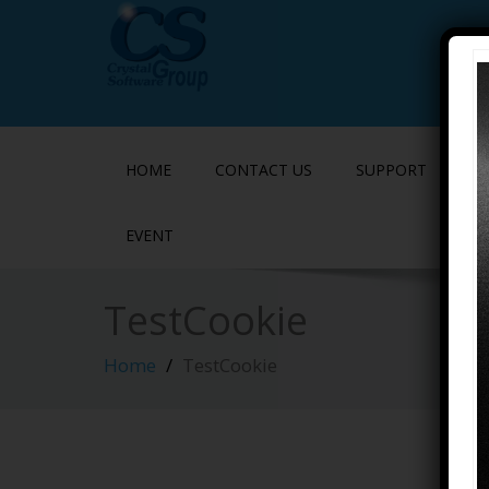
HOME
CONTACT US
SUPPORT
P
EVENT
TestCookie
Home
TestCookie