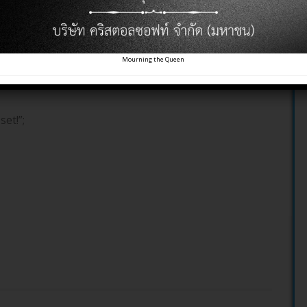
Mourning the Queen
(86400 * 30), “/”); // 86400 = 1 day
set!”;