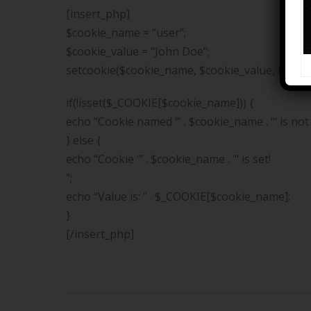
[insert_php]
$cookie_name = “user”;
$cookie_value = “John Doe”;
setcookie($cookie_name, $cookie_value, time() + 
if(!isset($_COOKIE[$cookie_name])) {
echo “Cookie named ‘” . $cookie_name . “‘ is not 
} else {
echo “Cookie ‘” . $cookie_name . “‘ is set!
“;
echo “Value is: ” . $_COOKIE[$cookie_name];
}
[/insert_php]