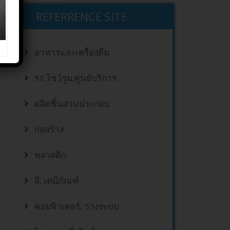
REFERRENCE SITE
อาหารและเครื่องดื่ม
รถ,โชว์รูม,ศูนย์บริการ
ผลิตชิ้นส่วนประกอบ
ก่อสร้าง
พลาสติก
สี, เคมีภัณฑ์
คอมพิวเตอร์, วางระบบ