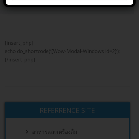
Home
tPopup
[insert_php]
echo do_shortcode(‘[Wow-Modal-Windows id=2]’);
[/insert_php]
REFERRENCE SITE
อาหารและเครื่องดื่ม